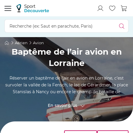
Aérien
Avion
Baptême de l’air avion en
Lorraine
Réserver un baptême de l'air en avion en Lorraine, c’est
survoler la vallée de la Fensch, le lac de Gérardmer, la place
Stanislas à Nancy ou encore le champ de bataille de
Verdun. À bord d’un avion de tourisme, le pilote vous fait
profiter de ses anecdotes et commentaires avisés. Si vous
En savoir plus
voulez découvrir ou redécouvrir les terres lorraines de
façon inédite, réservez dès maintenant un tour en avion
dans l’un des aérodromes de la région !