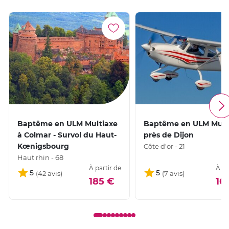
Baptême en ULM Multiaxe
Baptême en ULM Mult
à Colmar - Survol du Haut-
près de Dijon
Kœnigsbourg
Côte d'or - 21
Haut rhin - 68
À partir de
À pa
5
5
185 €
16