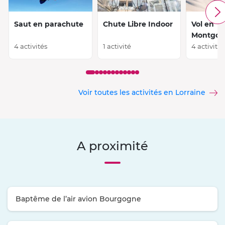
Saut en parachute
Chute Libre Indoor
Vol en
Montgolf
4 activités
1 activité
4 activités
Voir toutes les activités en Lorraine
A proximité
Baptême de l’air avion Bourgogne