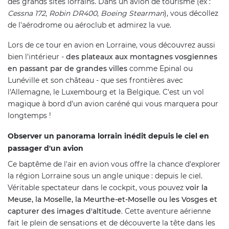
des grands sites lorrains. Dans un avion de tourisme (ex :
Cessna 172
,
Robin DR400
,
Boeing Stearman
), vous décollez
de l'aérodrome ou aéroclub et admirez la vue.
Lors de ce tour en avion en Lorraine, vous découvrez aussi
bien l'intérieur -
des plateaux aux montagnes vosgiennes
en passant par de grandes villes
comme Epinal ou
Lunéville et son château - que ses frontières avec
l'Allemagne, le Luxembourg et la Belgique. C'est un vol
magique à bord d'un avion caréné qui vous marquera pour
longtemps !
Observer un panorama lorrain inédit depuis le ciel en
passager d'un avion
Ce baptême de l'air en avion vous offre la chance d'explorer
la région Lorraine sous un angle unique : depuis le ciel.
Véritable spectateur dans le cockpit, vous pouvez
voir la
Meuse, la Moselle, la Meurthe-et-Moselle ou les Vosges et
capturer des images d'altitude
. Cette aventure aérienne
fait le plein de sensations et de découverte la tête dans les