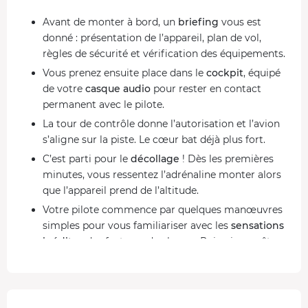
Avant de monter à bord, un
briefing
vous est
donné : présentation de l’appareil, plan de vol,
règles de sécurité et vérification des équipements.
Vous prenez ensuite place dans le
cockpit
, équipé
de votre
casque audio
pour rester en contact
permanent avec le pilote.
La tour de contrôle donne l’autorisation et l’avion
s’aligne sur la piste. Le cœur bat déjà plus fort.
C’est parti pour le
décollage
! Dès les premières
minutes, vous ressentez l’adrénaline monter alors
que l’appareil prend de l’altitude.
Votre pilote commence par quelques manœuvres
simples pour vous familiariser avec les
sensations
inédites
des facteurs de charge. Puis, si vous êtes
prêt, place au spectacle :
tonneaux
,
vrilles
,
renversements
et
chandelles
. Chaque figure est
réalisée avec une précision millimétrée, et
l’alternance de vrilles et de piqués impressionnants