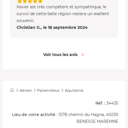
Formule 60 min : Vol Courant d'Huchet
Xavier est très compétent et sympathique, le
Mettez le cap sur l'
Ursuya
, un sommet emblématique du
survol de cette belle région restera un exellent
Pays Basque
qui domine Hasparren, offrant une
vue
souvenir.
magnifique
sur les sommets du Labourd.
Christian G., le 18 septembre 2024
Voir tous les avis
Aérien
Paramoteur
Aquitaine
Réf. :
34435
Lieu de votre activité
: 1578 chemin du Hagna, 40230
BENESSE MAREMNE