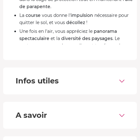
de parapente
.
La
course
vous donne l'
impulsion
nécessaire pour
quitter le sol, et vous
décollez
!
Une fois en l'air, vous appréciez le
panorama
spectaculaire
et la
diversité des paysages
. Le
moteur vous propulse vers l'avant tandis que le
moniteur s'occupe des
manœuvres de direction
. Il
ne vous reste plus qu'à
contempler
!
Atterrissage
parfaitement maîtrisé en fin
d'expérience, vous venez de réaliser votre
baptême
Infos utiles
paramoteur
!
Débrief
de vos impressions, un
sourire
radieux aux lèvres.
Une balade aérienne au-dessus du pays de l'Adour
A savoir
À noter : l'itinéraire exact dépendra des conditions
météos du jour.
Formule 20 min : Vol Océan