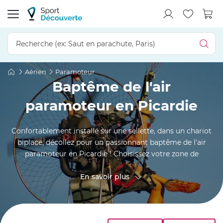
Aérien
Paramoteur
Baptême de l'air
paramoteur en Picardie
Confortablement installé sur une sellette, dans un chariot
biplace, décollez pour un passionnant baptême de l'air
paramoteur en Picardie ! Choisissez votre zone de
décollage entre Abbeville, Saint-Gobain ou encore Amiens,
puis envolez-vous avec un ULM de classe 1 pour une balade
En savoir plus
aérienne au-dessus de la baie de Somme, de la forêt de
Compiègne, des plages de Cayeux-sur-Mer ou de la réserve
naturelle des Marais d'Isle, par exemple. Réservez votre
baptême paramoteur dès maintenant !