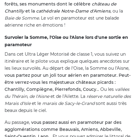
forêts, ses monuments dont le célèbre
château de
Chantilly
et la
cathédrale Notre-Dame d'Amiens
, ou la
Baie de Somme
. Le vol en paramoteur est une balade
aérienne riche en émotions !
Survoler la Somme, l'Oise ou l'Aisne lors d'une sortie en
paramoteur
Dans cet Ultra Léger Motorisé de classe 1, vous suivez un
itinéraire et le pilote vous explique quelques anecdotes sur
les lieux survolés. Au départ de l'Oise, la Somme ou l'Aisne,
vous partez pour un joli tour aérien en paramoteur. Peut-
être verrez-vous les majestueux châteaux picards :
Chantilly, Compiègne, Pierrefonds, Coucy
... Ou les
vallées
du Thérain
,
de l'Aisne
et de l'Ailette. La
réserve naturelle des
Marais d'Isle
et le
marais de Sacy-le-Grand
sont aussi très
beaux depuis le ciel.
Au passage,
vous passez aussi en paramoteur par des
agglomérations comme Beauvais, Amiens, Abbeville,
Saint-Quentin, Laon
... Et vous pouvez admirer le littoral de