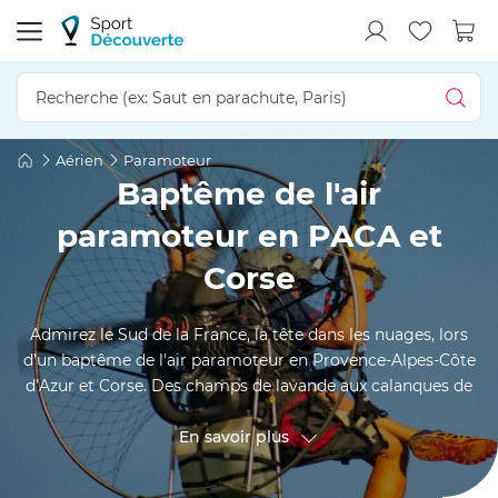
Aérien
Paramoteur
Baptême de l'air
paramoteur en PACA et
Corse
Admirez le Sud de la France, la tête dans les nuages, lors
d’un baptême de l'air paramoteur en Provence-Alpes-Côte
d’Azur et Corse. Des champs de lavande aux calanques de
Piana, éprouvez une incroyable sensation de liberté lors
d’une balade aérienne en Ultra Léger Motorisé de classe 1…
En savoir plus
Soyez prêt au décollage à Nice, Marseille, Ajaccio, Cannes
ou Bastia, et profitez de ce baptême en paramoteur pour