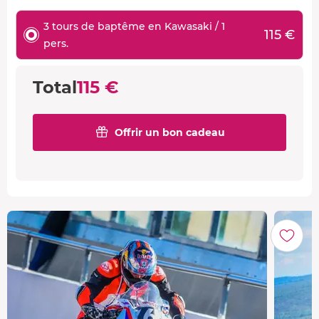
3 tours de baptême en Kawasaki / 1
115 €
pers.
Total
115 €
Offrir un bon cadeau