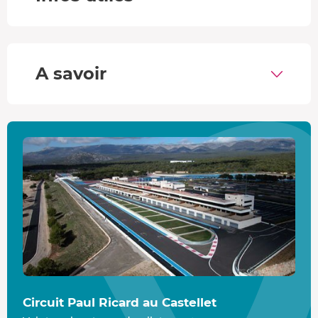
sportive japonaise repousse les limites de la performance.
Son
moteur 4 cylindres de 998 cm³
délivre
203 chevaux
,
pour des accélérations explosives et des sensations fortes
aussi bien en ligne droite qu’en courbe.
A savoir
Le circuit Paul Ricard F1
Vous allez parcourir le légendaire circuit du Bol d’Or, long
de
5,8 km
. Sur l’impressionnante ligne droite du Mistral,
qui s’étend sur 1,8 km, votre pilote peut pousser la
Kawasaki jusqu’à 330 km/h ! Préparez-vous à ressentir
toute l’adrénaline de la vitesse.
Circuit Paul Ricard au Castellet