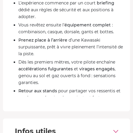
L’expérience commence par un court
briefing
dédié aux règles de sécurité et aux positions à
adopter.
Vous revêtez ensuite l’
équipement complet
:
combinaison, casque, dorsale, gants et bottes.
Prenez place à l’arrière
d’une Kawasaki
surpuissante, prêt à vivre pleinement l’intensité de
la piste.
Dès les premiers mètres, votre pilote enchaîne
accélérations fulgurantes
et
virages engagés
,
genou au sol et gaz ouverts à fond : sensations
garanties.
Retour aux stands
pour partager vos ressentis et
garder en mémoire chaque instant fort.
À pleine vitesse sur une Kawasaki ZX-10R 2021
Avec son design affûté, ses ailerons intégrés et ses
technologies directement inspirées de la course, cette
Infos utiles