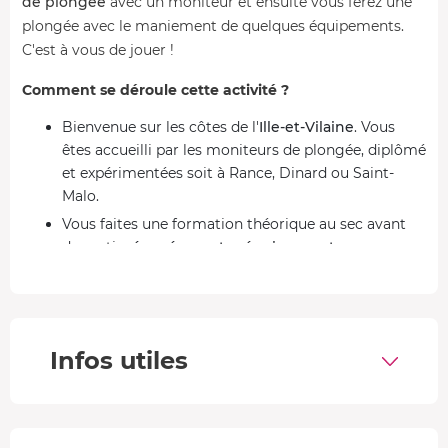
de plongée
avec un moniteur et ensuite vous ferez une
plongée avec le maniement de quelques équipements.
C'est à vous de jouer !
Comment se déroule cette activité ?
Bienvenue sur les côtes de l'
Ille-et-Vilaine
. Vous
êtes accueilli par les moniteurs de plongée, diplômé
et expérimentées soit à Rance, Dinard ou Saint-
Malo.
Vous faites une formation théorique au sec avant
de partir
récupérer votre équipement
(combinaison, masque, palmes, bouteilles, gilet,
détendeur).
Puis, c'est parti pour la première étape de votre
stage : vous faites votre
baptême de plongée
Infos utiles
pendant une dizaine de minutes et jusqu'à 6 mètres
sous l'eau en compagnie d'un instructeur
professionnel.
Une fois la première plongée terminée et les