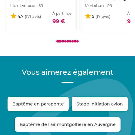
Ille et vilaine - 35
Morbihan - 56
À partir de
À pa
4,7
5
99 €
90
Vous aimerez également
Baptême en parapente
Stage initiation avion
Baptême de l'air montgolfière en Auvergne