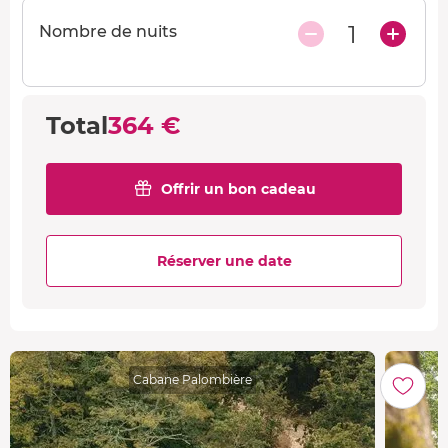
14/09 et hors 31/12
1
Nombre de nuits
Total
364 €
Offrir un bon cadeau
Réserver une date
Cabane Palombière