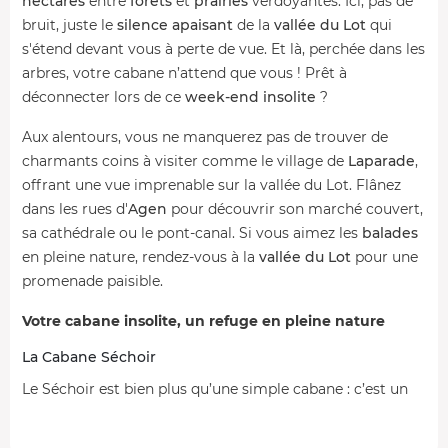
hectares
entre
forêts
et
prairies
verdoyantes. Ici, pas de
bruit, juste le
silence apaisant
de la
vallée du Lot
qui
s'étend devant vous à perte de vue. Et là, perchée dans les
arbres, votre cabane n’attend que vous ! Prêt à
déconnecter lors de ce
week-end insolite
?
Aux alentours, vous ne manquerez pas de trouver de
charmants coins à visiter comme le village de
Laparade
,
offrant une vue imprenable sur la vallée du Lot. Flânez
dans les rues d'
Agen
pour découvrir son marché couvert,
sa cathédrale ou le pont-canal. Si vous aimez les
balades
en pleine nature, rendez-vous à la
vallée du Lot
pour une
promenade paisible.
Votre cabane insolite, un refuge en pleine nature
La Cabane Séchoir
Le Séchoir est bien plus qu’une simple cabane : c’est un
hébergement de
30 m²
inspiré des
anciens séchoirs à
tabac
du Lot-et-Garonne. Les
matériaux naturels
, entre