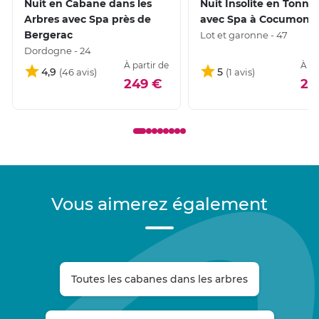
Nuit en Cabane dans les
Nuit Insolite en Tonne
Arbres avec Spa près de
avec Spa à Cocumont
Bergerac
Lot et garonne - 47
Dordogne - 24
À partir de
À pa
4,9
5
249 €
20
Vous aimerez également
Toutes les cabanes dans les arbres