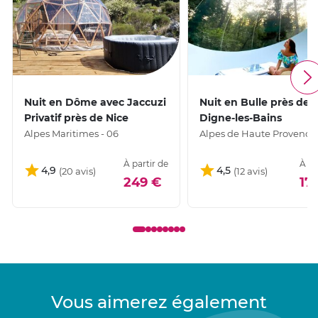
Nuit en Dôme avec Jaccuzi
Nuit en Bulle près de
Privatif près de Nice
Digne-les-Bains
Alpes Maritimes - 06
Alpes de Haute Provence 
À partir de
À pa
4,9
4,5
249 €
17
Vous aimerez également