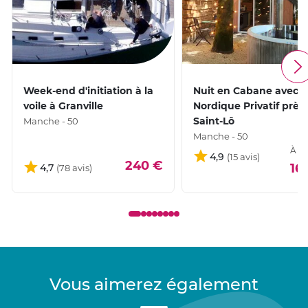
Week-end d'initiation à la
Nuit en Cabane avec 
voile à Granville
Nordique Privatif près
Saint-Lô
Manche - 50
Manche - 50
À pa
4,9
240 €
16
4,7
Vous aimerez également