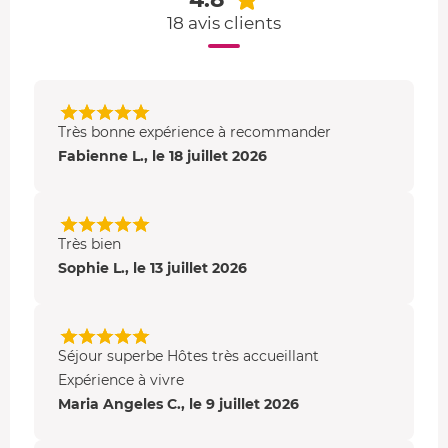
Vos moments bien-être
18 avis clients
Pour prolonger votre parenthèse, vous profitez d'un
accès à la piscine
et au
jacuzzi
du domaine. Avec son eau
chauffée à 28°C, la
piscine couverte
vous invite à lâcher
prise, été comme hiver. Grâce à son abri en bois, elle
Très bonne expérience à recommander
reste accessible toute l’année.
Fabienne L., le 18 juillet 2026
Et si vous souhaitez vous relaxer en profondeur, un
jacuzzi
aux
bains bouillonnants
est également à
disposition.
Très bien
Votre petit-déjeuner
Sophie L., le 13 juillet 2026
Le petit-déjeuner vous est livré directement à la cabane :
pain, viennoiseries, confitures, jus de fruits
… tout est
prévu pour bien commencer la journée.
Séjour superbe Hôtes très accueillant
Expérience à vivre
Maria Angeles C., le 9 juillet 2026