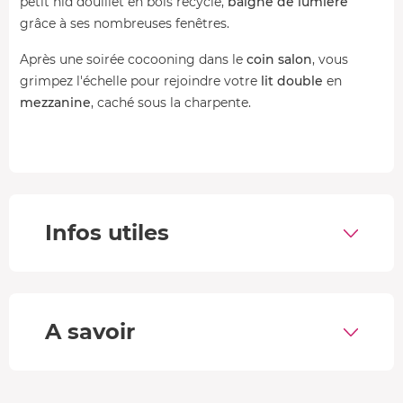
petit nid douillet en bois recyclé,
baigné de lumière
grâce à ses nombreuses fenêtres.
Après une soirée cocooning dans le
coin salon
, vous
grimpez l'échelle pour rejoindre votre
lit double
en
mezzanine
, caché sous la charpente.
Tout est pensé pour votre confort avec une
douche extérieure
, des
toilettes
, un
micro-ondes
et une
bouilloire
pour vos pauses thé au sommet des arbres.
À l’extérieur, une
terrasse en demi-niveau de 12m²
Infos utiles
prolonge l’expérience et vous permet de profiter
pleinement du calme environnant, totalement à l’abri des
regards.
Votre spa privatif
A savoir
Sur la terrasse, un
bain nordique en bois
vous attend
pour une expérience sensorielle unique. Face à la nature,
il offre un moment de
relaxation
intense, idéal pour