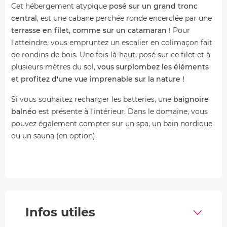
Cet hébergement atypique
posé sur un grand tronc
central
, est une cabane perchée ronde encerclée par une
terrasse en filet, comme sur un catamaran !
Pour
l'atteindre, vous empruntez un escalier en colimaçon fait
de rondins de bois. Une fois là-haut, posé sur ce filet et à
plusieurs mètres du sol,
vous surplombez les éléments
et profitez d'une vue imprenable sur la nature !
Si vous souhaitez recharger les batteries, une
baignoire
balnéo
est présente à l'intérieur. Dans le domaine, vous
pouvez également compter sur un spa, un bain nordique
ou un sauna (en option).
Une cabane perchée aux allures de catamaran
Votre hébergement
Votre cabane sur pilotis est spacieuse avec
25 m²
de
superficie. La pièce centrale est votre chambre, dotée
Infos utiles
d'un
lit queen size
pour un sommeil réparateur. Une
salle
de bain
est aussi de la partie avec lavabo et baignoire