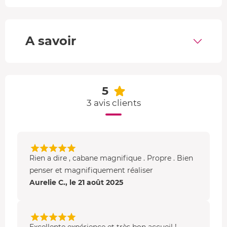
balnéo. Le mobilier et la déco sont entièrement sculptés
dans le bois, l'ambiance est cosy à l'intérieur. Un poêle à
bois est aussi présent pour les nuits fraîches.
A savoir
À l'extérieur, vous retrouvez votre
terrasse privative
et
suspendue de
20 m²
recouverte d'un filet catamaran !
Vos équipements détente
5
3 avis clients
Détendez-vous dans votre baignoire balnéo dotée de
jets
hydromassants
qui caressent votre peau et soulagent
vos maux. Installée à côté d'une fenêtre, vous pouvez
vous relaxer tout en profitant d'une vue panoramique sur
la nature qui vous entoure !
Rien a dire , cabane magnifique . Propre . Bien
penser et magnifiquement réaliser
Aurelie C., le 21 août 2025
Excellente expérience et très bon accueil !