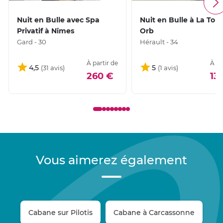
Nuit en Bulle avec Spa
Nuit en Bulle à La Tour
Privatif à Nîmes
Orb
Gard - 30
Hérault - 34
À partir de
À pa
4,5
5
260 €
13
Vous aimerez également
Cabane sur Pilotis
Cabane à Carcassonne