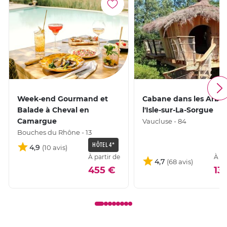
France.
Week-end Gourmand et
Cabane dans les Arbre
Balade à Cheval en
l'Isle-sur-La-Sorgue
Camargue
Vaucluse - 84
Bouches du Rhône - 13
HÔTEL 4*
4,9
À partir de
À pa
4,7
455 €
13