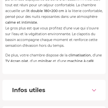
tout est réuni pour un séjour confortable. La chambre
accueille un
lit double 180×200 cm
à la literie confortable,
pensé pour des nuits reposantes dans une atmosphère
calme et intimiste
.
Le gros plus est que vous profitez d'une vue qui s’ouvre
sur l’eau et la végétation environnante. Le clapotis du
bassin accompagne chaque moment et renforce cette
sensation d’évasion hors du temps.
De plus, votre chambre dispose de la
climatisation
, d’une
TV écran plat
, d’un
minibar
et d’une
machine à café
Nespresso
pour vos pauses gourmandes. Un
plateau
d’accueil
est également mis à disposition pour vous
permettre de profiter pleinement de votre séjour dès
votre arrivée.
Infos utiles
La
salle de bain privative
, elle, offre un espace
fonctionnel et agréable avec baignoire, sèche-serviette,
sèche-cheveux ainsi que peignoirs et chaussons. Des
WC