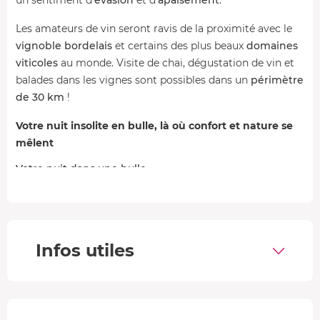
Les amateurs de vin seront ravis de la proximité avec le
vignoble bordelais
et certains des plus beaux
domaines
viticoles
au monde. Visite de chai, dégustation de vin et
balades dans les vignes sont possibles dans un
périmètre
de 30 km
!
Votre nuit insolite en bulle, là où confort et nature se
mêlent
Votre nuit dans une bulle
Le domaine dispose de
5 bulles
aux niveaux de
prestations identiques. Le choix sera fait par vos hôtes en
fonction des disponibilités. Elles sont toutes équipées du
chauffage
et de la
climatisation
.
Infos utiles
Profitez d'une
immersion
totale dans la
nature
grâce aux
parois transparentes
de votre bulle. D'une superficie
entre
17 et 19m²
, votre
nid douillet
est composé d'une