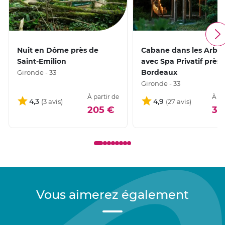
Nuit en Dôme près de
Cabane dans les Arbre
Saint-Emilion
avec Spa Privatif près 
Bordeaux
Gironde - 33
Gironde - 33
À partir de
À pa
4,3
4,9
205 €
38
Vous aimerez également