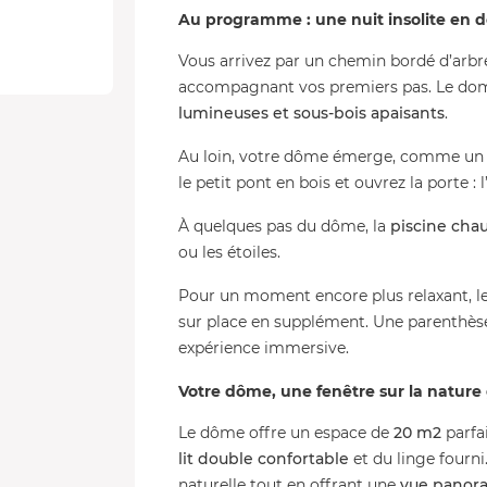
Au programme : une nuit insolite en
Vous arrivez par un chemin bordé d’arbre
accompagnant vos premiers pas. Le dom
lumineuses et sous-bois apaisants
.
Au loin, votre dôme émerge, comme u
le petit pont en bois et ouvrez la porte 
À quelques pas du dôme, la
piscine cha
ou les étoiles.
Pour un moment encore plus relaxant, 
sur place en supplément. Une parenthèse
expérience immersive.
Votre dôme, une fenêtre sur la nature
Le dôme offre un espace de
20
m2
parfa
lit double confortable
et du linge fourni
naturelle tout en offrant une
vue panora