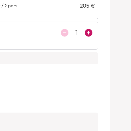
205 €
/ 2 pers.
1