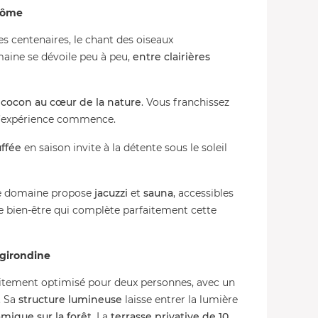
 dôme
s centenaires, le chant des oiseaux
aine se dévoile peu à peu,
entre clairières
n
cocon au cœur de la nature
. Vous franchissez
: l’expérience commence.
uffée
en saison invite à la détente sous le soleil
le domaine propose
jacuzzi
et
sauna
, accessibles
 bien-être qui complète parfaitement cette
 girondine
itement optimisé pour deux personnes, avec un
. Sa
structure lumineuse
laisse entrer la lumière
mique sur la forêt
. La
terrasse privative de 10