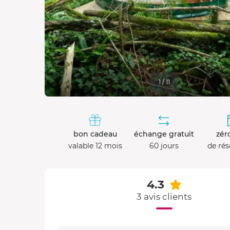
1 / 11
bon cadeau
échange gratuit
zéro
valable 12 mois
60 jours
de rés
4.3
3 avis clients