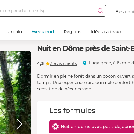
Besoin d
Urbain
Week end
Régions
Idées cadeaux
Nuit en Dôme près de Saint-
Lugaignac, à 15 min d
4,3
3 avis clients
Dormir en pleine forêt dans un cocon ouvert 
temps. Une expérience rare qui mêle confort 
sensation de déconnexion !
Les formules
Nuit en dôme avec petit-déjeuner 