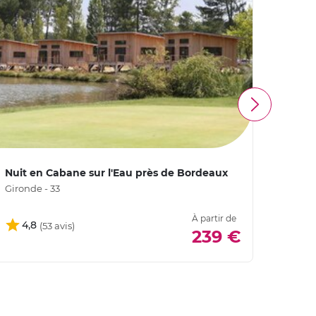
Nuit en Cabane sur l'Eau près de Bordeaux
Nuit 
Bord
Gironde - 33
Girond
À partir de
4,8
4,
239 €