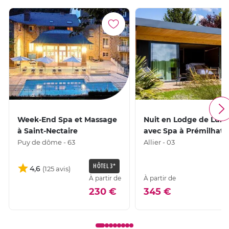
Week-End Spa et Massage
Nuit en Lodge de Luxe
à Saint-Nectaire
avec Spa à Prémilhat
Puy de dôme - 63
Allier - 03
HÔTEL 3*
4,6
À partir de
À partir de
230 €
345 €