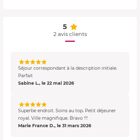
1 bain hydro-massant d’eau thermale de Vichy.
1 douche de Vichy massage à 2 mains.
1 enveloppement de boues végéto-minérales.
5
1 douche à jet.
2 avis clients
Séjour correspondant à la description initiale.
Parfait
Sabine L., le 22 mai 2026
Superbe endroit. Soins au top. Petit déjeuner
royal. Ville magnifique. Bravo !!!
Marie France D., le 31 mars 2026