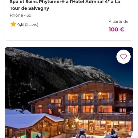
Spa et Soins Phytomer® à l'Hôtel Admiral 4* à La
Tour de Salvagny
Rhône - 69
À partir de
4,8
100 €