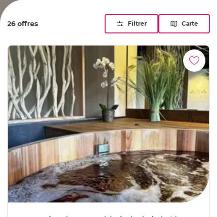
Massages ressourçants, soins du corps et parcours
aquatiques composent votre rituel de détente. Cette
26 offres
Filtrer
Carte
échappée bien-être vous permet de vous ressourcer
pleinement et de recharger vos batteries !