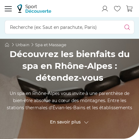
Urbain
Spa et Massage
Découvrez les bienfaits du
spa en Rhône-Alpes :
détendez-vous
Un spa en Rhône-Alpes vous invite à une parenthèse de
bien-être absolue au cœur des montagnes. Entre les
stations thermales d'Évian-les-Bains et les établissements
de charme d'Annecy, profitez d'un moment de relaxation
face aux sommets alpins. Laissez-vous bercer par les eaux
En savoir plus
bouillonnantes du jacuzzi, détendez-vous dans les vapeurs
apaisantes du hammam ou du sauna, seul ou à deux.