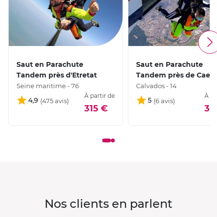
Saut en Parachute
Saut en Parachute
Tandem près d'Etretat
Tandem près de Caen
Seine maritime - 76
Calvados - 14
À partir de
À pa
4,9
5
315 €
31
Nos clients en parlent