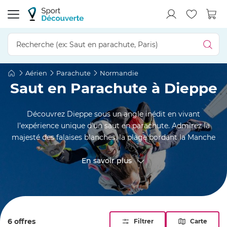
Aérien
Parachute
Normandie
Saut en Parachute à Dieppe
Découvrez Dieppe sous un angle inédit en vivant
l’expérience unique d’un saut en parachute. Admirez la
majesté des falaises blanches, la plage bordant la Manche
et les paysages bucoliques de la campagne normande.
Ressentez l’adrénaline intense de la chute libre tout en
En savoir plus
profitant de panoramas à couper le souffle. Accompagné
par des professionnels, ce moment d’exception allie
sensations fortes et découverte aérienne d’une région riche
en charme.
6 offres
Filtrer
Carte