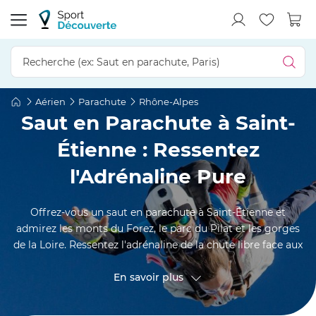
Aérien
Parachute
Rhône-Alpes
Saut en Parachute à Saint-
Étienne : Ressentez
l'Adrénaline Pure
Offrez-vous un saut en parachute à Saint-Étienne et
admirez les monts du Forez, le parc du Pilat et les gorges
de la Loire. Ressentez l'adrénaline de la chute libre face aux
barrages de Grangent ou du Gouffre d'Enfer, puis admirez
en toute sérénité les villages perchés et les forêts de sapins
En savoir plus
lors de la descente sous voile. Encadré par des instructeurs
expérimentés, vivez une aventure aérienne intense où