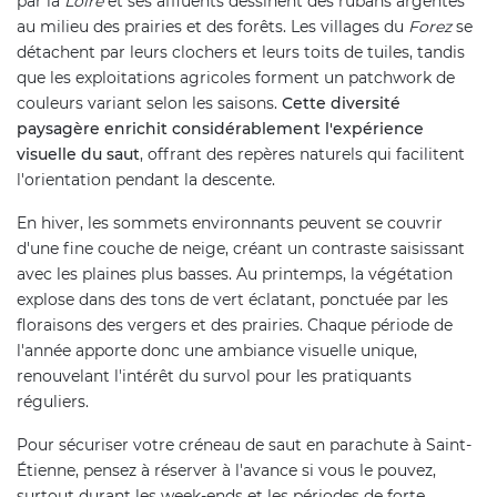
par la
Loire
et ses affluents dessinent des rubans argentés
au milieu des prairies et des forêts. Les villages du
Forez
se
détachent par leurs clochers et leurs toits de tuiles, tandis
que les exploitations agricoles forment un patchwork de
couleurs variant selon les saisons.
Cette diversité
paysagère enrichit considérablement l'expérience
visuelle du saut
, offrant des repères naturels qui facilitent
l'orientation pendant la descente.
En hiver, les sommets environnants peuvent se couvrir
d'une fine couche de neige, créant un contraste saisissant
avec les plaines plus basses. Au printemps, la végétation
explose dans des tons de vert éclatant, ponctuée par les
floraisons des vergers et des prairies. Chaque période de
l'année apporte donc une ambiance visuelle unique,
renouvelant l'intérêt du survol pour les pratiquants
réguliers.
Pour sécuriser votre créneau de saut en parachute à Saint-
Étienne, pensez à réserver à l'avance si vous le pouvez,
surtout durant les week-ends et les périodes de forte