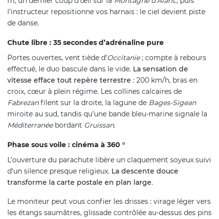
m, un dernier coup d’œil sur la
Montagne d’Alaric
, puis
l’instructeur repositionne vos harnais : le ciel devient piste
de danse.
Chute libre : 35 secondes d’adrénaline pure
Portes ouvertes, vent tiède d’
Occitanie
; compte à rebours
effectué, le duo bascule dans le vide.
La sensation de
vitesse efface tout repère terrestre
: 200 km/h, bras en
croix, cœur à plein régime. Les collines calcaires de
Fabrezan
filent sur la droite, la lagune de
Bages-Sigean
miroite au sud, tandis qu’une bande bleu-marine signale la
Méditerranée
bordant
Gruissan
.
Phase sous voile : cinéma à 360 °
L’ouverture du parachute libère un claquement soyeux suivi
d’un silence presque religieux.
La descente douce
transforme la carte postale en plan large
.
Le moniteur peut vous confier les drisses : virage léger vers
les étangs saumâtres, glissade contrôlée au-dessus des pins