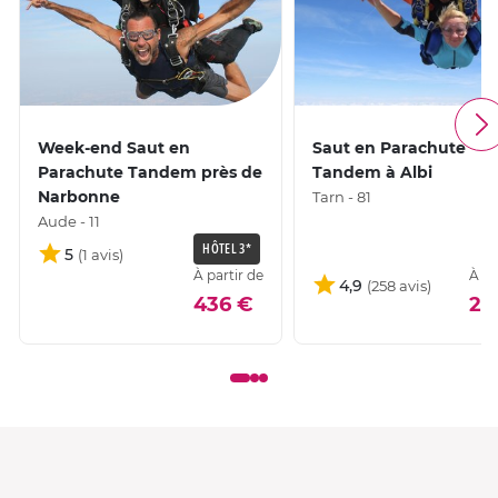
Week-end Saut en
Saut en Parachute
Parachute Tandem près de
Tandem à Albi
Narbonne
Tarn - 81
Aude - 11
HÔTEL 3*
5
À partir de
À pa
4,9
436 €
27