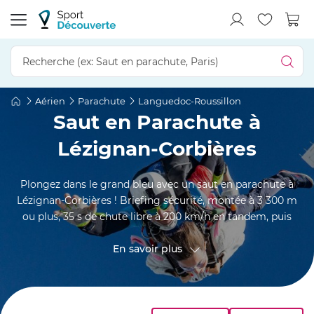
Aérien
Parachute
Languedoc-Roussillon
Saut en Parachute à
Lézignan-Corbières
Plongez dans le grand bleu avec un saut en parachute à
Lézignan-Corbières ! Briefing sécurité, montée à 3 300 m
ou plus, 35 s de chute libre à 200 km/h en tandem, puis
descente sous voile au-dessus des vignobles du Corbières,
du Canal du Midi, des toits médiévaux de Carcassonne et
En savoir plus
des reflets argentés de la Méditerranée. Sensations
intenses, accueil chaleureux et équipe de moniteurs
brevetés : l’adrénaline se savoure ici, en plein cœur de
l’Aude cathare.