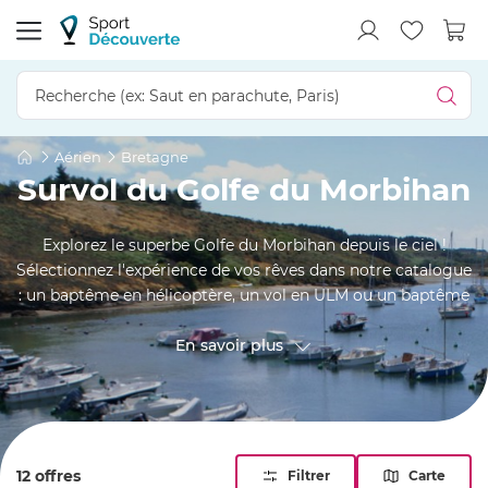
Aérien
Bretagne
Survol du Golfe du Morbihan
Explorez le superbe Golfe du Morbihan depuis le ciel !
Sélectionnez l'expérience de vos rêves dans notre catalogue
: un baptême en hélicoptère, un vol en ULM ou un baptême
de l'air en avion. Admirez la beauté époustouflante de cette
région depuis les airs, avec une vue panoramique sur ses
En savoir plus
îles, ses marais salants et ses trésors cachés. Choisissez le
vol qui vous convient le mieux et vivez une escapade
aérienne inoubliable au-dessus de la "petite mer" !
12 offres
Filtrer
Carte