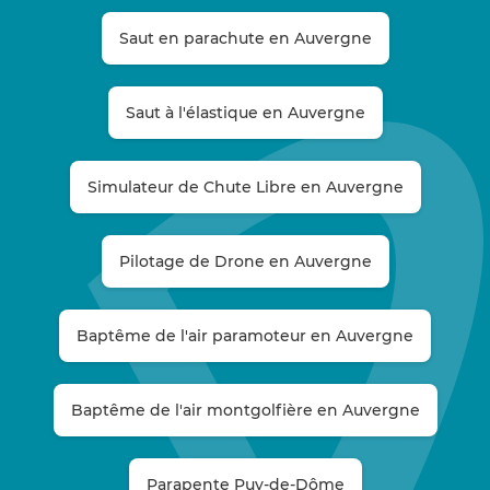
Saut en parachute en Auvergne
Saut à l'élastique en Auvergne
Simulateur de Chute Libre en Auvergne
Pilotage de Drone en Auvergne
Baptême de l'air paramoteur en Auvergne
Baptême de l'air montgolfière en Auvergne
Parapente Puy-de-Dôme