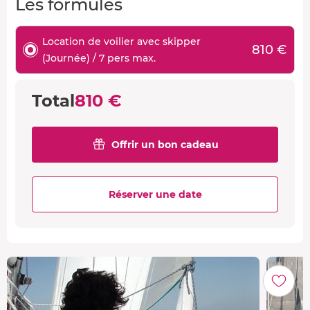
Les formules
Location de voilier avec skipper
810 €
(Journée) / 7 pers max.
Total
810 €
Offrir un bon cadeau
Réserver une date