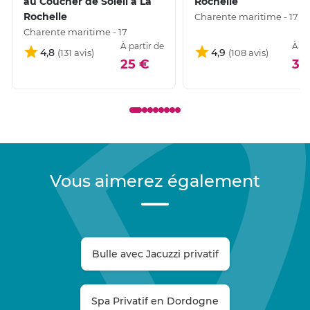
au Coucher de Soleil à La
Rochelle
Rochelle
Charente maritime - 17
Charente maritime - 17
À partir de
À pa
4,8
4,9
25 €
34
Vous aimerez également
Bulle avec Jacuzzi privatif
Spa Privatif en Dordogne