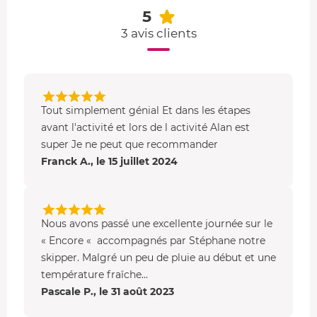
- Lors de cette balade privative, soyez sûr que
votre
5
skipper adaptera votre itinéraire à votre niveau de
3 avis clients
voile
, afin que vous puissiez profiter au mieux de
l'expérience.
- De retour à votre point de départ,
vous quittez le voilier
et remettez pied à terre.
Tout simplement génial Et dans les étapes
avant l'activité et lors de l activité Alan est
Votre voilier de location
super Je ne peut que recommander
Vous aurez l'opportunité de louer
Franck A., le 15 juillet 2024
un voilier de type
Feeling 39
ou
Sun Kiss 45
pouvant accueillir jusqu'à 9
personnes
. Ce sloop de 11.40 m de long procure un grand
sentiment de sécurité, tout comme un niveau de confort
Nous avons passé une excellente journée sur le
très agréable. À ce titre, il est tout à fait approprié pour
« Encore « accompagnés par Stéphane notre
les sorties en bateau à la journée.
skipper. Malgré un peu de pluie au début et une
température fraîche...
Pascale P., le 31 août 2023