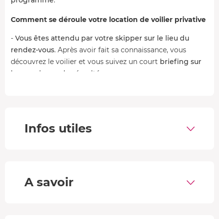
Comment se déroule votre location de voilier privative
-
Vous êtes attendu par votre skipper sur le lieu du
rendez-vous
. Après avoir fait sa connaissance, vous
découvrez le voilier et vous suivez un court
briefing sur
les consignes de sécurité
.
- Vous préparez le bateau, puis appareillez pour partir en
mer. En fonction de la formule choisie,
vous partez pour
une sortie d'une journée entière
.
Infos utiles
-
Au programme de votre balade en bateau
:
découverte des îles de Ré, Aix, ou Oléron et même
Fort
Boyard
sur la formule à la journée, et surtout,
pratique
de la navigation à la voile
. Votre skipper est là pour vous
A savoir
inculquer les manœuvres de base et pour vous assister
en cas de besoin, mais c'est vous qui êtes aux
commandes !