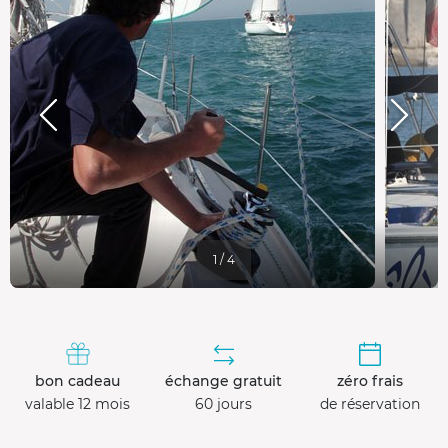
1 / 4
bon cadeau
échange gratuit
zéro frais
valable 12 mois
60 jours
de réservation