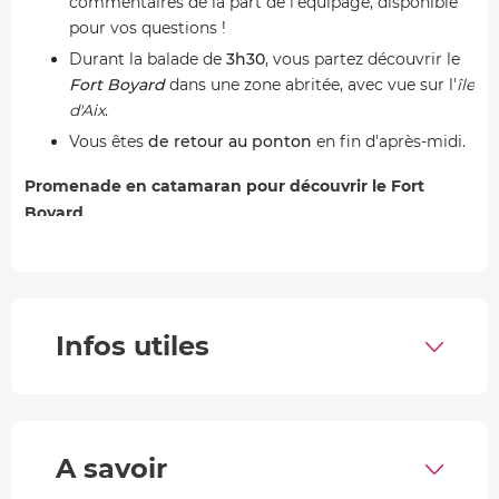
commentaires de la part de l'équipage, disponible
pour vos questions !
Durant la balade de
3h30
, vous partez découvrir le
Fort Boyard
dans une zone abritée, avec vue sur l'
île
d'Aix
.
Vous êtes
de retour au ponton
en fin d'après-midi.
Promenade en catamaran pour découvrir le Fort
Boyard
Très célèbre grâce à l'émission du même nom, cette
fortification sur le littoral de Charente-Maritime
date du
XIXe siècle. Sur un banc de sable à l'origine, le Fort
Boyard donne cette impression de flotter dans l'océan
Infos utiles
Atlantique.
Depuis La Rochelle, partez découvrir le littoral de
Nouvelle-Aquitaine et ce monument français ! Lors de
votre sortie en catamaran, vous pourrez aussi voir l'
île
A savoir
d'Aix
. À deux, vous profiterez d'une belle
balade en mer
.