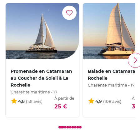
Promenade en Catamaran
Balade en Catamaran 
au Coucher de Soleil à La
Rochelle
Rochelle
Charente maritime - 17
Charente maritime - 17
À partir de
À pa
4,8
4,9
25 €
34