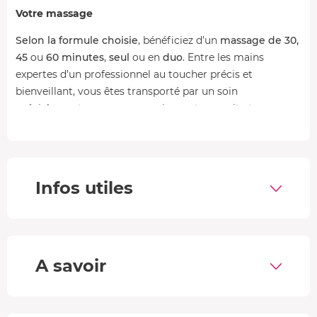
Votre massage
Selon la formule choisie
, bénéficiez d’un
massage de 30,
45
ou
60 minutes
,
seul
ou en
duo
. Entre les mains
expertes d’un professionnel au toucher précis et
bienveillant, vous êtes transporté par un soin
spécialement conçu pour apaiser votre esprit et
revitaliser votre corps.
Particulièrement adapté aux personnes sujettes au stress,
ce massage agit comme une véritable
pause réparatrice
.
Infos utiles
Grâce à des
mouvements enveloppants
et
harmonieux
sur l’ensemble du corps, il aide à
relâcher vos tensions
, à
rétablir l’équilibre entre le corps et l’esprit, et à renouer
avec une sensation de
sérénité profonde
. Vous ressortez
apaisé, régénéré...
A savoir
Votre accès au spa
Poursuivez votre session bien-être par
1h d'accès au spa
,