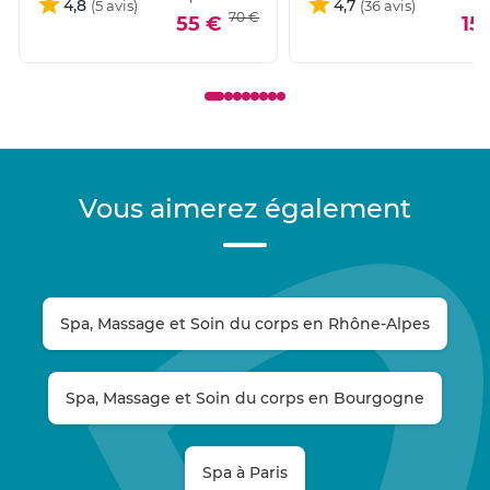
4,8
4,7
70 €
55 €
15
Vous aimerez également
Spa, Massage et Soin du corps en Rhône-Alpes
Spa, Massage et Soin du corps en Bourgogne
Spa à Paris