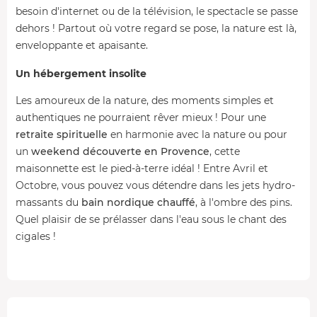
besoin d'internet ou de la télévision, le spectacle se passe
dehors ! Partout où votre regard se pose, la nature est là,
enveloppante et apaisante.
Un hébergement insolite
Les amoureux de la nature, des moments simples et
authentiques ne pourraient rêver mieux ! Pour une
retraite spirituelle
en harmonie avec la nature ou pour
un
weekend découverte en Provence
, cette
maisonnette est le pied-à-terre idéal ! Entre Avril et
Octobre, vous pouvez vous détendre dans les jets hydro-
massants du
bain nordique chauffé
, à l'ombre des pins.
Quel plaisir de se prélasser dans l'eau sous le chant des
cigales !
Le petit plus : craquez pour le
panier apéritif
(en
supplément) avec du foie gras et sa compotée d'oignons
sur toasts et mignardises sucrées. Au choix : champagne
75 cl ou vin moelleux 75 cl !