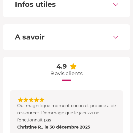
Infos utiles
Une nuit insolite dans une cabane en bois
Votre hébergement d'environ
20 m²
dispose d'une
chambre, d'une salle de bain, d'un coin repas et d'une
A savoir
cuisine entièrement équipée avec micro-onde, plaque de
cuisson et lave-linge. Le mobilier rustique et la
décoration, dignes d'un logement d'artiste, donnent un
cachet unique au logement.
4.9
9 avis clients
Oui magnifique moment cocon et propice a de
ressourcer. Dommage que le jacuzzi ne
fonctionnait pas
Christine R., le 30 décembre 2025