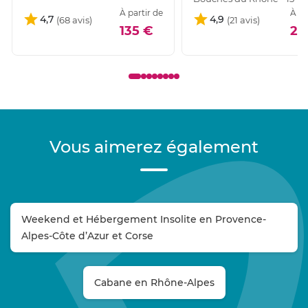
À partir de
À pa
4,7
4,9
135 €
26
Vous aimerez également
Weekend et Hébergement Insolite en Provence-
Alpes-Côte d’Azur et Corse
Cabane en Rhône-Alpes