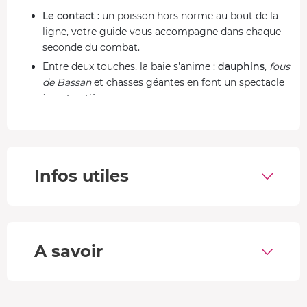
Le contact :
un poisson hors norme au bout de la
ligne, votre guide vous accompagne dans chaque
seconde du combat.
Entre deux touches, la baie s'anime :
dauphins
,
fous
de
Bassan
et chasses géantes en font un spectacle
à part entière.
Retour au port
après 8h à 10h d'une journée que
vous n'êtes pas près d'oublier.
Le thon et le requin vous attendent en Bretagne !
Infos utiles
La pêche au gros en
baie d'Audierne
, c'est l'occasion rare
d'affronter des poissons d'exception à deux pas des côtes
finistériennes.
Que vous choisissiez le
requin peau bleue en surface ou
A savoir
le thon en pleine chasse
, vous vivez un combat
physique et technique que peu d'expériences peuvent
égaler.