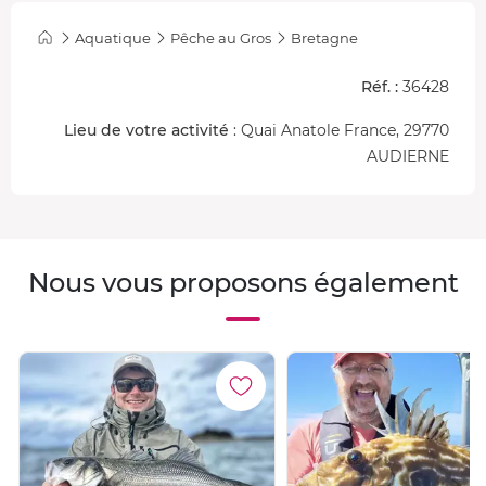
À bord,
deux guides diplômés
sont entièrement dédiés à
Aquatique
Pêche au Gros
Bretagne
votre réussite : un
skippeur
pour trouver les meilleurs
spots, un
ligneur
pour vous accompagner dans chaque
Réf. :
36428
étape du combat.
Lieu de votre activité
: Quai Anatole France, 29770
Le
matériel haut de gamme fourni
et la formation aux
AUDIERNE
technologies à bord vous donnent toutes les chances,
même sans expérience préalable.
Une journée qui redéfinit ce que la pêche sportive peut
offrir !
Nous vous proposons également