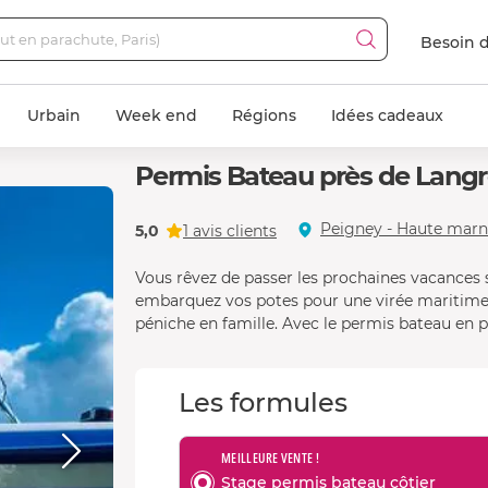
Besoin d
Urbain
Week end
Régions
Idées cadeaux
Permis Bateau près de Langr
Peigney - Haute marn
5,0
1 avis clients
Vous rêvez de passer les prochaines vacances 
embarquez vos potes pour une virée maritime !
péniche en famille. Avec le permis bateau en po
Les formules
MEILLEURE VENTE !
Stage permis bateau côtier