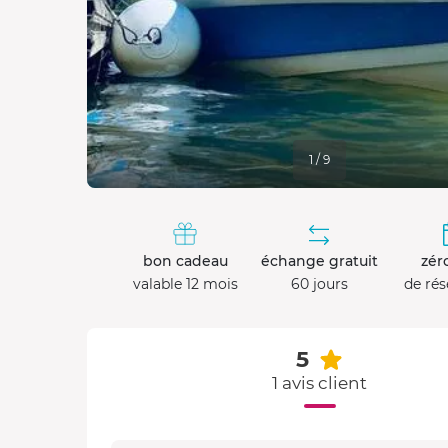
1 / 9
bon cadeau
échange gratuit
zéro
valable 12 mois
60 jours
de rés
5
1 avis client