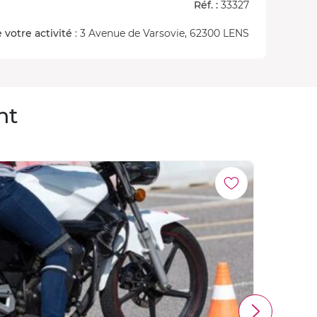
Réf. :
33327
 votre activité
: 3 Avenue de Varsovie, 62300 LENS
nt