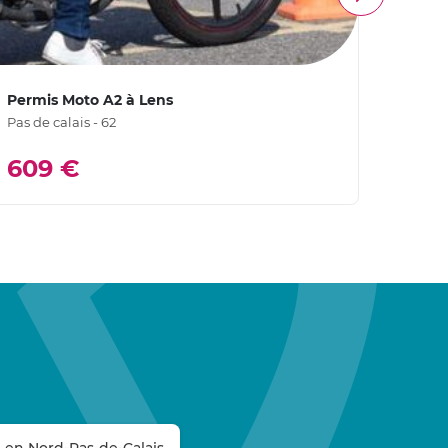
Permis Moto A2 à Lens
Permi
Pas de calais - 62
Pas de
609 €
60