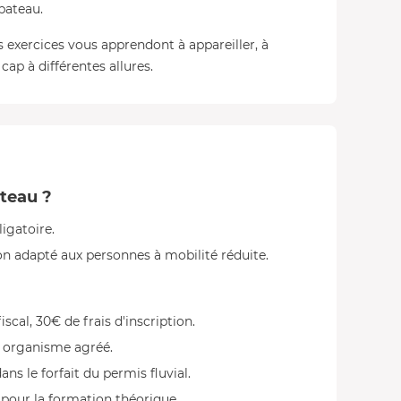
bateau.
s exercices vous apprendont à appareiller, à
cap à différentes allures.
ateau ?
ligatoire.
n adapté aux personnes à mobilité réduite.
scal, 30€ de frais d'inscription.
n organisme agréé.
ns le forfait du permis fluvial.
our la formation théorique.