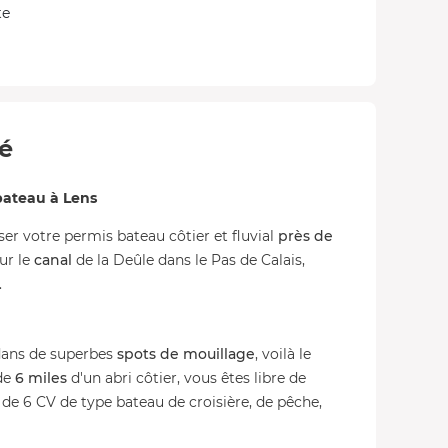
te
té
bateau à Lens
er votre permis bateau côtier et fluvial
près de
ur le
canal
de la Deûle dans le Pas de Calais,
.
 dans de superbes
spots de mouillage
, voilà le
 de
6 miles
d'un abri côtier, vous êtes libre de
de 6 CV de type bateau de croisière, de pêche,