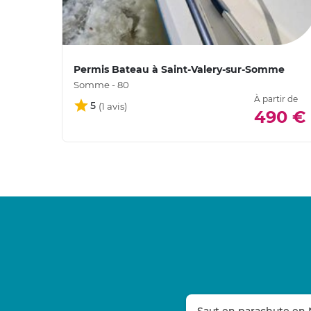
Permis Bateau à Saint-Valery-sur-Somme
Somme - 80
À partir de
5
490 €