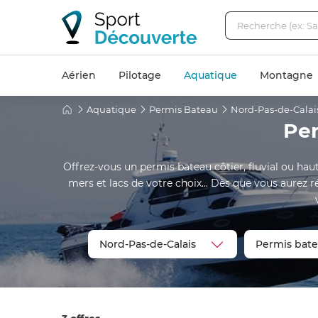
Aérien
Pilotage
Aquatique
Montagne
Aquatique
Permis Bateau
Nord-Pas-de-Calai
Per
Offrez-vous un permis bateau côtier, fluvial ou hautu
mers et lacs de votre choix... Dès que vous aurez