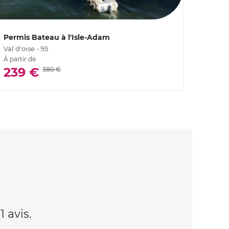
Permis Bateau à l'Isle-Adam
Permi
Val d'oise - 95
Val d'o
À partir de
4,
239 €
380 €
1 avis.