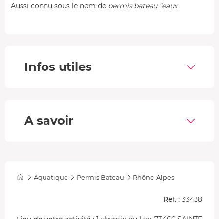
Aussi connu sous le nom de
permis bateau "eaux
intérieures"
, il vous permet de prendre la barre d'un
bateau de moins de 20 m
et de sillonner les fleuves,
rivières et canaux en autonomie. Vous apprendrez
notamment à passer les écluses !
Infos utiles
Les étapes pour obtenir mon permis bateau
Le code maritime
Vous suivez des cours théoriques en salle, dispensés par
des professionnels. Plus de
5h de cours
vous attendent
A savoir
avant de vous présenter au code maritime. Ce dernier se
présente sous forme de
QCM de 40 questions
. Vous avez
droit à
5 erreurs maximum
pour l'obtenir.
La pratique à la barre
Aquatique
Permis Bateau
Rhône-Alpes
Une fois votre code maritime en poche, vous embarquez
sur le bateau-école pour
3h30 de formation pratique
Réf. :
33438
dont 2h à la barre
. Sur un bateau à moteur de la marque
Lieu de votre activité
: 1 chemin du Lac, 73460 SAINTE