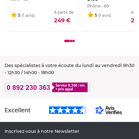
Rhône - 69
À partir de
À pa
5
5
249 €
24
Des spécialistes à votre écoute du lundi au vendredi 9h30
- 12h30 / 14h00 - 18h00
Excellent
Inscrivez-vous à notre Newsletter