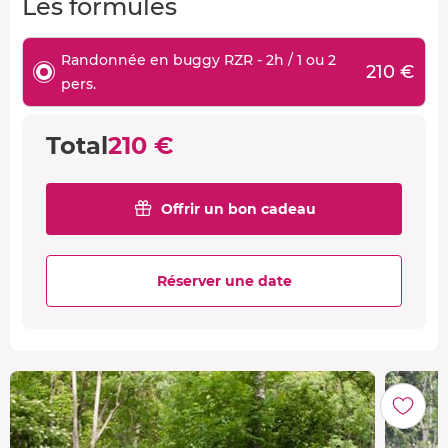
Les formules
Randonnée en buggy RZR - 2h / 1 ou 2
210 €
pers.
Total
210 €
Offrir un bon cadeau
Réserver une date