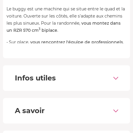
Le buggy est une machine qui se situe entre le quad et la
voiture. Ouverte sur les côtés, elle s'adapte aux chemins
les plus sinueux. Pour la randonnée,
vous montez dans
3
un RZR 570 cm
biplace
.
• Sur place,
vous rencontrez l'équipe de professionnels
.
Vous êtes pris en charge pour commencer l'activité.
• Vous écoutez attentivement le
briefing dispensé pour
comprendre le fonctionnement du buggy, ainsi que les
règles de sécurité
. Une fois équipés, vous pouvez partir !
Infos utiles
• Direction
le terrain d'entraînement
, pour prendre en
main la machine et vous habituer à sa conduite. Quand
c'est bon pour tout le monde, le groupe part pour la
promenade. Vous passez notamment par
le Beaufortain,
A savoir
la Haute-Tarentaise et la Tarentaise
.
•
De retour
, vous pouvez vous remettre de vos émotions,