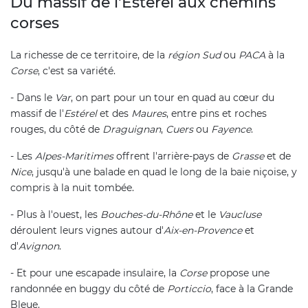
Du massif de l'Estérel aux chemins
corses
La richesse de ce territoire, de la
région Sud
ou
PACA
à la
Corse
, c'est sa variété.
- Dans le
Var
, on part pour un tour en quad au cœur du
massif de l'
Estérel
et des
Maures
, entre pins et roches
rouges, du côté de
Draguignan
,
Cuers
ou
Fayence
.
- Les
Alpes-Maritimes
offrent l'arrière-pays de
Grasse
et de
Nice
, jusqu'à une balade en quad le long de la baie niçoise, y
compris à la nuit tombée.
- Plus à l'ouest, les
Bouches-du-Rhône
et le
Vaucluse
déroulent leurs vignes autour d'
Aix-en-Provence
et
d'
Avignon
.
- Et pour une escapade insulaire, la
Corse
propose une
randonnée en buggy du côté de
Porticcio
, face à la Grande
Bleue.