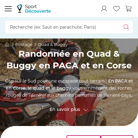
Pilotage
Quad & Buggy
Randonnée en Quad &
Buggy en PACA et en Corse
Cap sur le Sud pour une escapade tout-terrain !
En PACA et
en Corse, le quad et le buggy
vous emmènent des roches
rouges de l'
Estérel
aux chemins parfumés de l'arrière-pays,
jusqu'aux criques de l'
île de Beauté
. Guidé par un moniteur,
on s'élance entre pins, vignes et panoramas sur la
En savoir plus
Méditerranée
, pour une balade pleine de soleil et de
sensations. C'est l'activité idéale à partager à plusieurs,
entre amis, en famille, entre collègues ou en couple, et
même en solo pour les mordus de pilotage. Une échappée