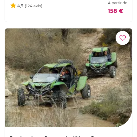
À partir de
4,9
158 €