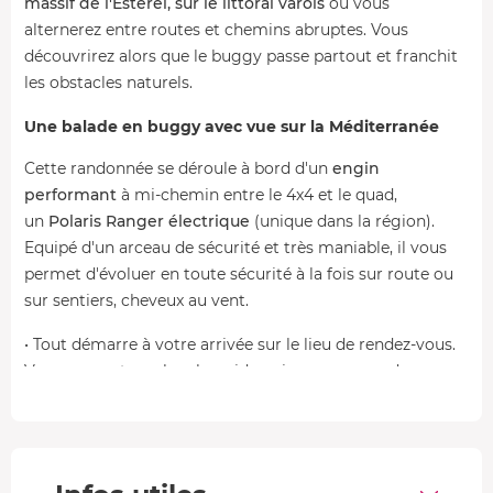
massif de l'Esterel, sur le littoral varois
où vous
alternerez entre routes et chemins abruptes. Vous
découvrirez alors que le buggy passe partout et franchit
les obstacles naturels.
Une balade en buggy avec vue sur la Méditerranée
Cette randonnée se déroule à bord d'un
engin
performant
à mi-chemin entre le 4x4 et le quad,
un
Polaris Ranger électrique
(unique dans la région).
Equipé d'un arceau de sécurité et très maniable, il vous
permet d'évoluer en toute sécurité à la fois sur route ou
sur sentiers, cheveux au vent.
• Tout démarre à votre arrivée sur le lieu de rendez-vous.
Vous rencontrez alors le guide qui va vous encadrer
durant la randonnée. Il vous
briefe
sur le fonctionnement
du buggy et les consignes de sécurité.
• Début de la balade tout-terrain sur un chemin privé