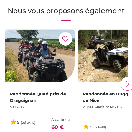
Nous vous proposons également
Randonnée Quad près de
Randonnée en Buggy 
Draguignan
de Nice
Var - 83
Alpes Maritimes - 06
À partir de
5
1
60 €
5