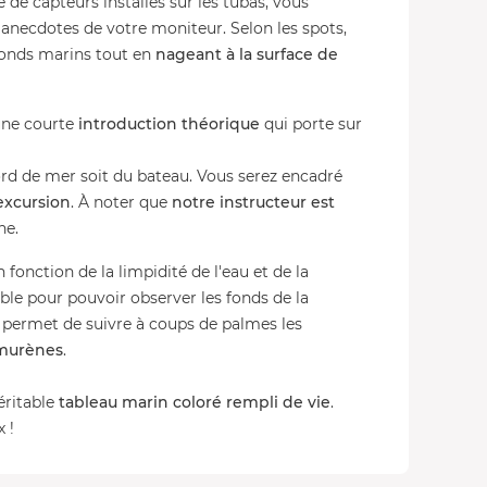
e capteurs installés sur les tubas, vous
anecdotes de votre moniteur. Selon les spots,
fonds marins tout en
nageant à la surface de
une courte
introduction théorique
qui porte sur
bord de mer soit du bateau. Vous serez encadré
excursion
. À noter que
notre instructeur est
ne.
 fonction de la limpidité de l'eau et de la
ble pour pouvoir observer les fonds de la
permet de suivre à coups de palmes les
 murènes
.
éritable
tableau marin coloré rempli de vie
.
 !