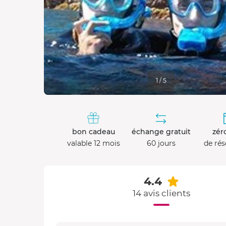
1 / 5
bon cadeau
échange gratuit
zéro
valable 12 mois
60 jours
de rés
4.4
14 avis clients