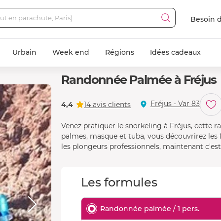
Besoin d
Urbain
Week end
Régions
Idées cadeaux
Randonnée Palmée à Fréjus
Fréjus - Var 83
4,4
14 avis clients
Venez pratiquer le snorkeling à Fréjus, cette
palmes, masque et tuba, vous découvrirez les f
les plongeurs professionnels, maintenant c'est 
Les formules
Randonnée palmée / 1 pers.