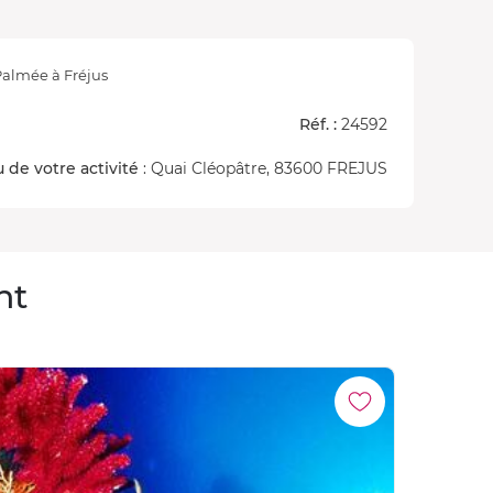
almée à Fréjus
Réf. :
24592
u de votre activité
: Quai Cléopâtre, 83600 FREJUS
nt