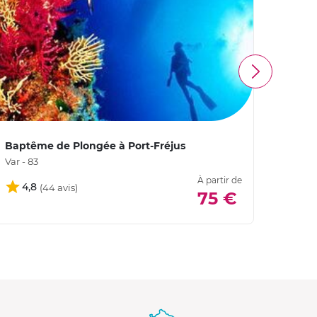
Baptême de Plongée à Port-Fréjus
Journ
d'Ant
Var - 83
Alpes 
À partir de
4,8
75 €
4,