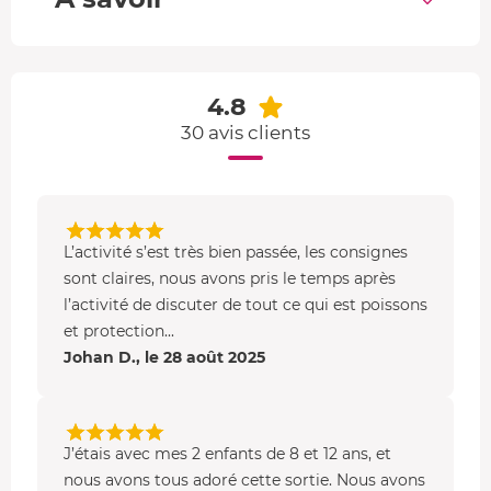
aller explorer quelques
poulpes, rougets, oursins,
posidonie de Méditerranée
, étoiles de mer... Vous
pourrez même voir passer des orphies !
4.8
• A la fin de la balade aquatique, vous pouvez échanger
30 avis clients
avec le groupe sur vos découvertes et sensations.
L’activité s’est très bien passée, les consignes
sont claires, nous avons pris le temps après
l’activité de discuter de tout ce qui est poissons
et protection...
Johan D., le 28 août 2025
J’étais avec mes 2 enfants de 8 et 12 ans, et
nous avons tous adoré cette sortie. Nous avons