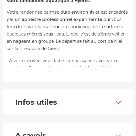
Votre randonnée aquatique à Hyères
Votre randonnée palmée dure
environ 1h
et est encadrée
par
un apnéiste professionnel expérimenté
qui vous
fera découvrir la pratique du snorkeling, de la surface à
quelques mètres sous l'eau. L'idée, c'est de s'émerveiller
en nageant en groupe. Le départ se fait au port de Niel
sur la Presqu'île de Giens.
• A votre arrivée, vous faites connaissance avec votre
moniteur. Il vous présente l'activité et le matériel
(
palmes, tuba et masque
). Vous vous équipez et pouvez
commencer !
• En accès direct à l'eau, vous voilà dans le grand bain de
Infos utiles
la Méditerranée
accompagné par votre moniteur
toujours présent
. Il vous explique où et comment
observer les spécimens que vous allez voir pendant la
randonnée palmée.
A savoir
• Vous pouvez rester sur place, nager ou plonger pour