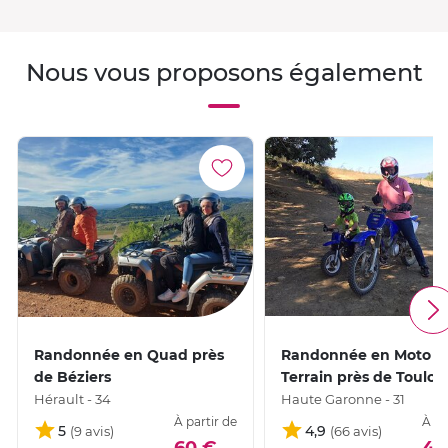
Nous vous proposons également
Randonnée en Quad près
Randonnée en Moto T
de Béziers
Terrain près de Toulou
Hérault - 34
Haute Garonne - 31
À partir de
À pa
5
4,9
60 €
40