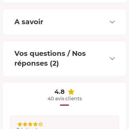
- La randonnée peut alors commencer ! Sur
circuit privé
et/ou des chemins en forêt
, vous sillonnez les environs
A savoir
de Castres dans le Tarn, au guidon du quad. Au cours de
la balade, vous profitez de boissons offertes et pouvez
faire des photos.
Vos questions / Nos
réponses (2)
4.8
40 avis clients