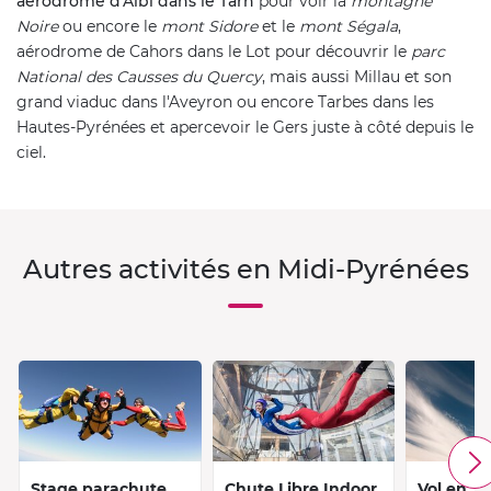
aérodrome d'Albi dans le Tarn
pour voir la
montagne
Noire
ou encore le
mont Sidore
et le
mont Ségala
,
aérodrome de Cahors dans le Lot pour découvrir le
parc
National des Causses du Quercy
, mais aussi Millau et son
grand viaduc dans l'Aveyron ou encore Tarbes dans les
Hautes-Pyrénées et apercevoir le Gers juste à côté depuis le
ciel.
Autres activités en Midi-Pyrénées
Stage parachute
Chute Libre Indoor
Vol en