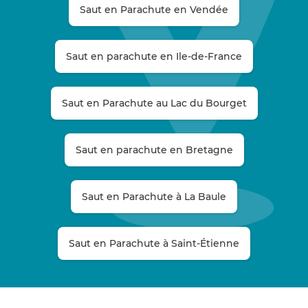
Saut en Parachute en Vendée
Saut en parachute en Ile-de-France
Saut en Parachute au Lac du Bourget
Saut en parachute en Bretagne
Saut en Parachute à La Baule
Saut en Parachute à Saint-Étienne