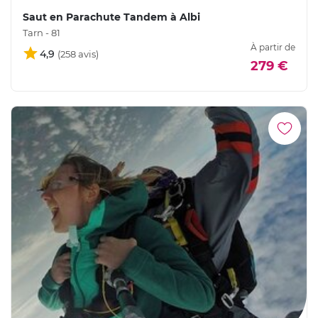
Saut en Parachute Tandem à Albi
Tarn - 81
À partir de
4,9
279 €