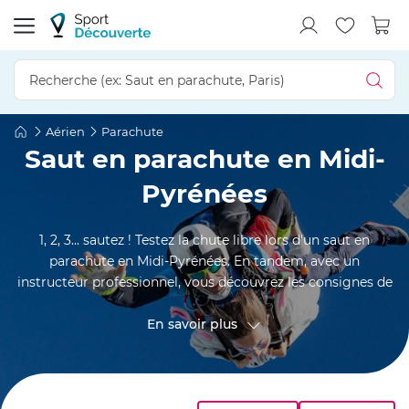
Aérien
Parachute
Saut en parachute en Midi-
Pyrénées
1, 2, 3... sautez ! Testez la chute libre lors d'un saut en
parachute en Midi-Pyrénées. En tandem, avec un
instructeur professionnel, vous découvrez les consignes de
sécurité et votre équipement (un harnais, notamment). A
bord de l'avion ou de l'hélicoptère, le baptême de
En savoir plus
parachutisme commence réellement. Une fois la drop zone
atteinte, c'est l'heure du saut en tandem. Prêt(e) à partir
dans une aventure aérienne ?