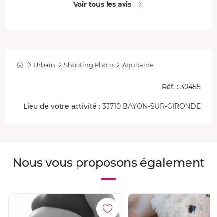
Voir tous les avis
des supports comme des faire-parts,
parfaits pour
envoyer vos vœux à Noël et au nouvel an
.
Urbain
Shooting Photo
Aquitaine
Réf. :
30455
Lieu de votre activité
: 33710 BAYON-SUR-GIRONDE
Nous vous proposons également