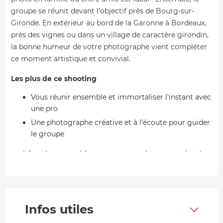
groupe se réunit devant l’objectif près de Bourg-sur-
Gironde. En extérieur au bord de la Garonne à Bordeaux,
près des vignes ou dans un village de caractère girondin,
la bonne humeur de votre photographe vient compléter
ce moment artistique et convivial.
Les plus de ce shooting
Vous réunir ensemble et immortaliser l'instant avec
une pro
Une photographe créative et à l'écoute pour guider
le groupe
Se faire photographier avec vos proches et garder de
beaux souvenirs
Cette photographe girondine est une autodidacte à
l'esprit créatif. De formation commerciale au départ, elle
Infos utiles
a décidé de vivre de sa passion. Elle aime saisir
l'insaisissable, un défi artistique relevé avec brio grâce à