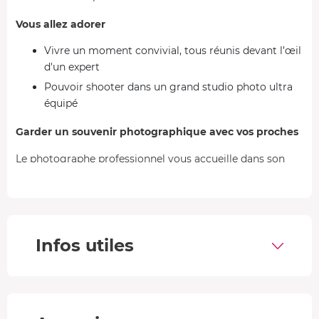
Vous allez adorer
Vivre un moment convivial, tous réunis devant l’œil
d'un expert
Pouvoir shooter dans un grand studio photo ultra
équipé
Garder un souvenir photographique avec vos proches
Le photographe professionnel vous accueille dans son
grand studio d'île-de-France, chez vous ou en plein air
(avec supplément). Selon votre projet photo, privilégiez le
shooting en studio qui dispose de tout le matériel
nécessaire, avec de nombreux accessoires à votre
Infos utiles
disposition. Vous allez apprécier le travail du
professionnel, habitué à capturer des portraits de qualité,
ainsi que des
clichés pour des affiches ou des
magazines
.