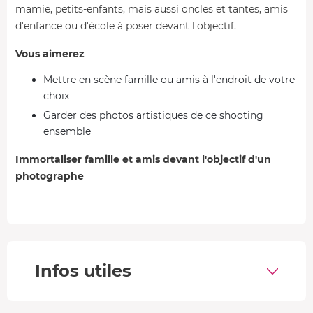
mamie, petits-enfants, mais aussi oncles et tantes, amis
d'enfance ou d'école à poser devant l'objectif.
Vous aimerez
Mettre en scène famille ou amis à l'endroit de votre
choix
Garder des photos artistiques de ce shooting
ensemble
Immortaliser famille et amis devant l'objectif d'un
photographe
Votre photographe est un passionné du huitième art
depuis plus de 10 ans, qui aime les voyages et la musique.
Cette personnalité curieuse et inventive travaille dans le
Haut-Rhin. Amateur de jeux de lumière, il saura capturer
Infos utiles
vos émotions à merveille et prendre des clichés sur le vif
pour faire ressortir toute la spontanéité du moment.
Pour ce shooting photo en famille ou entre amis,
vous