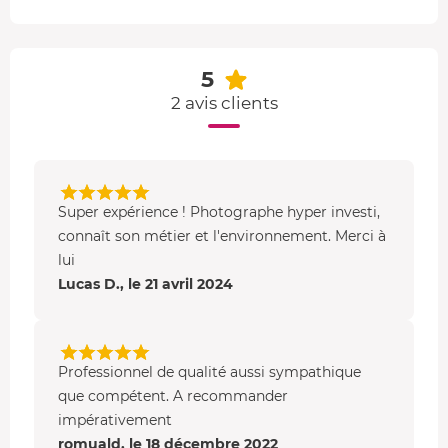
photos de mode !
A la fin de ce shooting photo lifestyle en région PACA,
vous choisissez ensemble les meilleures images. Cette
5
séance vous donne droit à
plusieurs photos numériques
2 avis clients
retouchées
que le professionnel vous enverra par mail : 7
photos minimum pour 30 min et 10 photos minimum
pour 45 min.
Super expérience ! Photographe hyper investi,
connaît son métier et l'environnement. Merci à
lui
Lucas D., le 21 avril 2024
Professionnel de qualité aussi sympathique
que compétent. A recommander
impérativement
romuald, le 18 décembre 2022