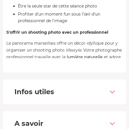
Être la seule star de cette séance photo
Profiter d'un moment fun sous l’œil d'un
professionnel de l'image
S'offrir un shooting photo avec un professionnel
Le panorama marseillais offre un décor idyllique pour y
organiser un shooting photo
lifestyle
. Votre photographe
professionnel travaille avec la
lumière naturelle
et adore
capter les émotions furtives qui donnent un rendu
authentique aux photos. Il saura vous conseiller sur la
mise en scène, l'ambiance et les lieux où réaliser votre
séance.
Infos utiles
Vous prenez la pose devant l'objectif lors d'un shooting
photo sur-mesure, avec un photographe rien que pour
vous. Sur ses conseils,
vous variez les spots et la
gestuelle
afin de toujours être en valeur. Les clichés
A savoir
obtenus seront parfaits pour votre projet de
book
ou de