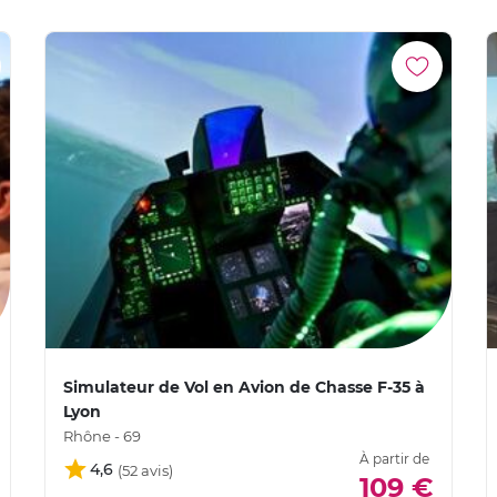
Simulateur de Vol en Avion de Chasse F-35 à
Lyon
Rhône - 69
À partir de
4,6
109 €