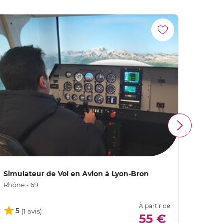
Simulateur de Vol en Avion à Lyon-Bron
Simul
Rhône - 69
Haute 
À partir de
5
4,
55 €