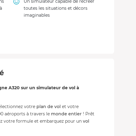
ns
Un simulateur capable de recréer
à
toutes les situations et décors
imaginables
té
gne A320 sur un simulateur de vol à
électionnez votre
plan de vol
et votre
0 aéroports à travers le
monde entier
! Prêt
ez votre formule et embarquez pour un
vol