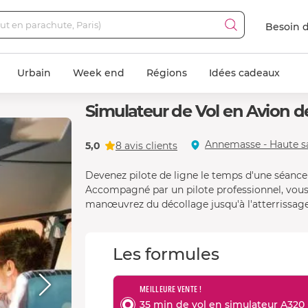
Besoin d
Urbain
Week end
Régions
Idées cadeaux
Simulateur de Vol en Avion 
Annemasse - Haute s
5,0
8 avis clients
Devenez pilote de ligne le temps d'une séance 
Accompagné par un pilote professionnel, vou
manœuvrez du décollage jusqu'à l'atterrissage
Les formules
MEILLEURE VENTE !
35 min de vol en simulateur A320 +