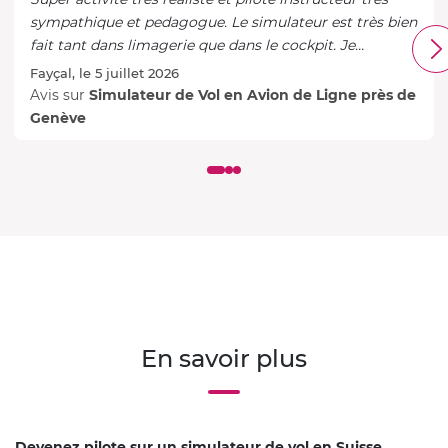
sympathique et pedagogue. Le simulateur est très bien
fait tant dans limagerie que dans le cockpit. Je
recommande vivement cetait top
Fayçal, le 5 juillet 2026
Avis sur
Simulateur de Vol en Avion de Ligne près de
Genève
En savoir plus
Devenez pilote sur un simulateur de vol en Suisse