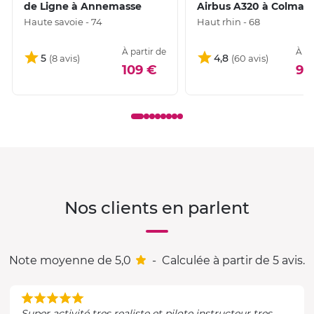
de Ligne à Annemasse
Airbus A320 à Colmar
Haute savoie - 74
Haut rhin - 68
À partir de
À pa
5
4,8
109 €
99
Nos clients en parlent
Note moyenne de 5,0
-
Calculée à partir de 5 avis.
Super activité tres realiste et pilote instructeur tres