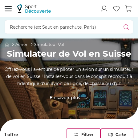
Aérien
Simulateur Vol
Simulateur de Vol en Suisse
Offrez-vous l'aventure de piloter un avion sur un simulateur
de vol en Suisse ! Installez-vous dans le cockpit reproduit à
l'identique d'un avion de ligne, de chasse ou d'un
hélicoptère et prenez les commandes ! Vous êtes
accompagné par les conseils d'un pilote professionnel pour
En savoir plus
une expérience immersive ultra réaliste dans le monde de
l'aéronautique. Du canton de Zurich à celui du Tessin ou du
canton de Vaud à celui des Grisons, trouvez la séance sur
simulateur de vol qui vous fait plaisir.
1 offre
Filtrer
Carte