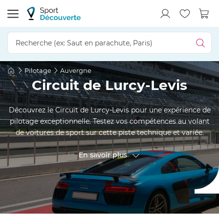
Pilotage
Auvergne
Circuit de Lurcy-Levis
Découvrez le Circuit de Lurcy-Levis pour une expérience de
pilotage exceptionnelle. Testez vos compétences au volant
de voitures de sport sur cette piste technique et variée.
Participez à un stage de pilotage pour affiner votre
maîtrise de la conduite ou optez pour un baptême en tant
En savoir plus
que passager pour ressentir chaque accélération et virage.
Ce circuit auvergnat offre un cadre parfait pour les
passionnés de vitesse, offrant généreusement des
sensations fortes et des moments d'exaltation intense.