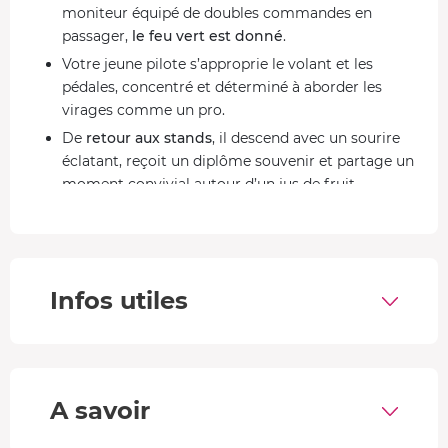
moniteur équipé de doubles commandes en
passager,
le feu vert est donné
.
Votre jeune pilote s’approprie le volant et les
pédales, concentré et déterminé à aborder les
virages comme un pro.
De
retour aux stands
, il descend avec un sourire
éclatant, reçoit un diplôme souvenir et partage un
moment convivial autour d’un jus de fruit.
Des voitures de sport d'exception rien que pour lui !
Ferrari F430 :
son moteur V8 de 490 ch inspire les
vocations et réveille les passions.
Infos utiles
Nissan GTR :
surnommée "Godzilla," elle
impressionne avec un V6 de 550 ch qui rugit sur le
circuit.
BMW M2 :
ses 370 ch propulsent de 0 à 100 km/h en
A savoir
4,5 sec, gravant des souvenirs inoubliables.
Alpine A110S :
300 ch de souplesse et d’agilité pour