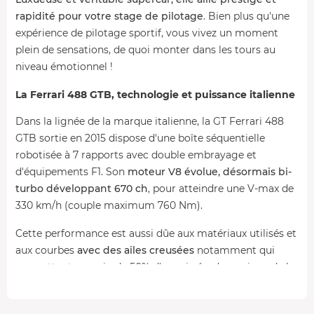
rapidité pour votre stage de pilotage
. Bien plus qu'une
expérience de pilotage sportif, vous vivez un moment
plein de sensations, de quoi monter dans les tours au
niveau émotionnel !
La Ferrari 488 GTB, technologie et puissance italienne
Dans la lignée de la marque italienne, la GT Ferrari 488
GTB sortie en 2015 dispose d'une boîte séquentielle
robotisée à 7 rapports avec double embrayage et
d'équipements F1. Son
moteur V8 évolue, désormais bi-
turbo développant 670 ch
, pour atteindre une V-max de
330 km/h (couple maximum 760 Nm).
Cette performance est aussi dûe aux matériaux utilisés et
aux courbes
avec des ailes creusées
notamment qui
permettent un gain de 50% d'appui aérodynamique de la
supercar italienne.
Prendre le volant d'une GT prestigieuse en stage de