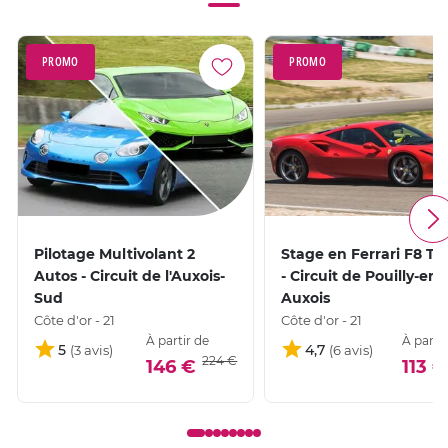
PROMO
PROMO
Pilotage Multivolant 2
Stage en Ferrari F8 Tr
Autos - Circuit de l'Auxois-
- Circuit de Pouilly-en-
Sud
Auxois
Côte d'or - 21
Côte d'or - 21
À partir de
À partir
5
4,7
224 €
146 €
113 €