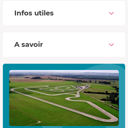
pilotage
Infos utiles
• Arrivé sur le circuit, vous découvrez l'équipe et votre
moniteur pour ce stage en Ferrari 488 GTB. On vous
remet un tour de cou, un casque ainsi qu'un badge et
c'est parti !
A savoir
• Vous participez au briefing (environ 30 minutes) qui
vous explique
les différentes méthodes de conduite,
vous présente la configuration de la piste et les
caractéristiques de la GT
. Une fois les consignes de
sécurité abordées, le stage commence en pratique.
• Le pilote professionnel vous montre la piste. En tant que
passager dans un véhicule de reconnaissance, vous
effectuez 2 tours afin d'analyser virages et lignes droites.
• A vous de jouer ! Dans la Ferrari 488 GTB,
vous
conduisez sur les conseils du moniteur
en co-pilote.