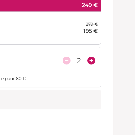
249 €
279 €
195 €
2
re pour 80 €