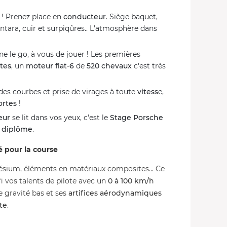
 ! Prenez place en
conducteur
. Siège baquet,
ntara, cuir et surpiqûres.. L'atmosphère dans
 le go, à vous de jouer ! Les premières
tes
, un
moteur flat-6
de
520 chevaux
c'est très
des courbes et prise de virages à toute
vitess
e,
ortes
!
eur
se lit dans vos yeux, c'est le
Stage Porsche
e
diplôme
.
é pour la course
ésium, éléments en matériaux composites... Ce
 vos talents de pilote avec un
0 à 100 km/h
e gravité bas et ses
artifices aérodynamiques
te
.