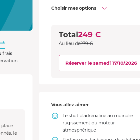
Choisir mes options
Total
249 €
Au lieu de
279 €
 frais
ervation
Réserver le samedi 17/10/2026
Vous allez aimer
Le shot d'adrénaline au moindre
rugissement du moteur
r place
atmosphérique
nnés, le
Parfaire vos techniques de pilotage