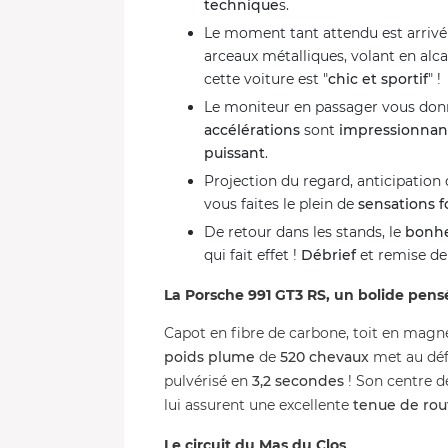
technique
s.
Le moment tant attendu est arrivé
arceaux métalliques, volant en alca
cette voiture est "
chic et sportif
" !
Le moniteur en passager vous donne
accélérations
sont
impressionnan
puissant
.
Projection du regard, anticipation 
vous faites le plein de
sensations f
De retour dans les stands, le
bonh
qui fait effet !
Débrief
et remise d
La Porsche 991 GT3 RS, un bolide pens
Capot en fibre de carbone, toit en magn
poids plume
de
520 chevaux
met au défi
pulvérisé en
3,2 secondes
! Son centre d
lui assurent une excellente
tenue de rou
Le circuit du Mas du Clos