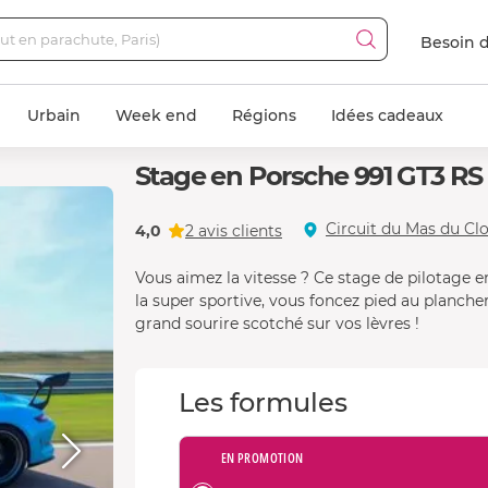
Besoin d
Urbain
Week end
Régions
Idées cadeaux
Stage en Porsche 991 GT3 RS 
Circuit du Mas du Clo
4,0
2 avis clients
Vous aimez la vitesse ? Ce stage de pilotage e
la super sportive, vous foncez pied au plancher
grand sourire scotché sur vos lèvres !
Les formules
EN PROMOTION