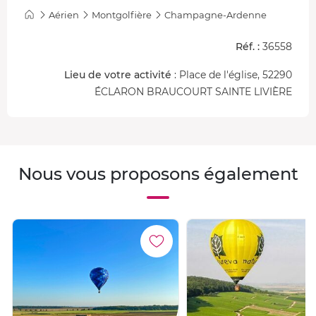
presque suspendue dans le paysage.
Aérien
Montgolfière
Champagne-Ardenne
C’est cette alternance entre immensité, vie et solitude qui
Réf. :
36558
rend l’expérience aussi marquante.
Lieu de votre activité
: Place de l'église, 52290
ÉCLARON BRAUCOURT SAINTE LIVIÈRE
Nous vous proposons également