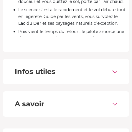
douceur et vous quittez le sol, porté par l’air chaud.
Le silence s’installe rapidement et le vol débute tout
en légèreté. Guidé par les vents, vous survolez le
Lac du Der
et ses paysages naturels d’exception.
Puis vient le temps du retour : le pilote amorce une
descente progressive pour un
atterrissage
tout en
douceur.
Pourquoi faire ce vol en montgolfière ?
Parce qu’ici, le paysage ne se regarde pas, il se vit. Depuis
Infos utiles
la nacelle, le
Lac du Der
s’étale sous vos pieds comme
une mer intérieure, changeante selon la lumière et le
vent. En avançant, la
Plaine des marais
dévoile ses
roseaux et ses canaux, un décor brut et silencieux qu’on
A savoir
ne perçoit vraiment qu’en prenant de la hauteur.
Vous passez ensuite au-dessus du
Port de Giffaumont
,
avec ses bateaux et son animation. Puis l’
Église de
Champaubert
apparaît, seule au milieu de l’espace,