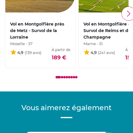
Vol en Montgolfière près
Vol en Montgolfière -
de Metz - Survol de la
Survol de Reims et de 
Lorraine
Champagne
Moselle - 57
Marne - 51
À partir de
À pa
4,9
4,9
189 €
15
Vous aimerez également