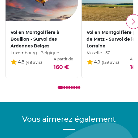
Vol en Montgolfière à
Vol en Montgolfière p
Bouillon - Survol des
de Metz - Survol de la
Ardennes Belges
Lorraine
Luxembourg - Belgique
Moselle - 57
À partir de
À pa
4,8
4,9
160 €
18
Vous aimerez également