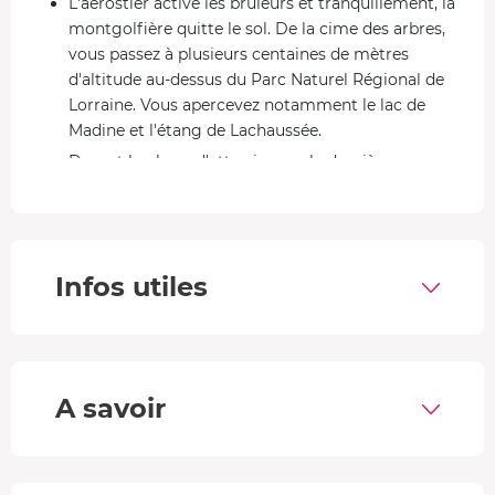
L'aérostier active les brûleurs et tranquillement, la
montgolfière quitte le sol. De la cime des arbres,
vous passez à plusieurs centaines de mètres
d'altitude au-dessus du Parc Naturel Régional de
Lorraine. Vous apercevez notamment le lac de
Madine et l'étang de Lachaussée.
Durant la phase d'atterrissage, la dernière secousse
indique que vous êtes arrivés ! Vous clôturez
l'expérience en participant au rangement du
matériel et de l'enveloppe.
Infos utiles
Survol de la Lorraine
Chaque année,
Chambley est le théâtre du plus grand
rassemblement au monde de montgolfières
, avec un
record de 456 montgolfières alignées simultanément en
A savoir
2017 ! Près de ce lieu emblématique, vous profitez d'un
vol paisible dans l'aéronef et d'une vue panoramique sur
les forêts, les lacs et les monuments historiques de
Lorraine.